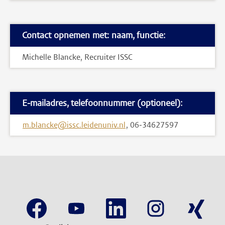
Contact opnemen met: naam, functie:
Michelle Blancke, Recruiter ISSC
E-mailadres, telefoonnummer (optioneel):
m.blancke@issc.leidenuniv.nl
, 06-34627597
O
O
O
O
O
p
p
p
p
p
e
e
e
e
e
n
n
n
n
n